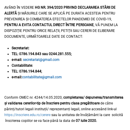
AVÂND ÎN VEDERE
HG NR. 394/2020 PRIVIND DECLARAREA STĂRII DE
ALERTĂ
ȘI MĂSURILE CARE SE APLICĂ PE DURATA ACESTEIA PENTRU
PREVENIREA ȘI COMBATEREA EFECTELOR PANDEMIEI DE COVID-19,
PENTRU A EVITA CONTACTUL DIRECT ÎNTRE PERSOANE
, VĂ PUNEM LA
DISPOZIȚIE PENTRU ORICE RELAȚII, PETIȚII SAU CERERI DE ELIBERARE
DOCUMENTE, URMĂTOARELE DATE DE CONTACT:
Secretariat:
TEL: 0786.194.843 sau 0244.281.555;
e-mail:
secretariat@gmail.com
Contabilitate:
TEL: 0786.194.844;
e-mail:
contabilitate@gmail.com
Conform OMEC nr. 4244/14.05.2020,
completarea/ depunerea/transmiterea
și validarea cererilor-tip de înscriere pentru clasa pregătitoare
de către
părinți/tutori legali instituții/ reprezentanți legali, online accesând link-ul
https://inscriere.edu.ro/cerere
sau la unitatea de învățământ la care solicită
înscrierea copiilor se va face până la data de
07 iulie 2020.