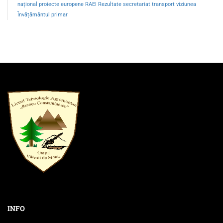
național
proiecte europene
RAEI
Rezultate
secretariat
transport
viziunea
Învățământul primar
INFO