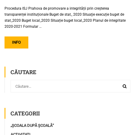
Procedura ISJ Prahova de promovare a integrității prin creșterea
transparenței instituționale Buget de stat_ 2020 Situaţie execuție buget de
stat_2020 Buget local_2020 Situație buget local_2020 Planul de integritate
2020-2021 Formular …
INFO
CĂUTARE
CATEGORII
„ȘCOALA DUPĂ ȘCOALĂ“
ACTIVITATI