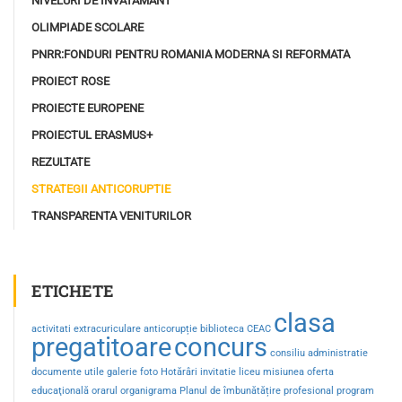
NIVELURI DE INVATAMANT
OLIMPIADE SCOLARE
PNRR:FONDURI PENTRU ROMANIA MODERNA SI REFORMATA
PROIECT ROSE
PROIECTE EUROPENE
PROIECTUL ERASMUS+
REZULTATE
STRATEGII ANTICORUPTIE
TRANSPARENTA VENITURILOR
ETICHETE
clasa
activitati extracuriculare
anticorupție
biblioteca
CEAC
pregatitoare
concurs
consiliu administratie
documente utile
galerie foto
Hotărâri
invitatie
liceu
misiunea
oferta
educaţională
orarul
organigrama
Planul de îmbunătățire
profesional
program