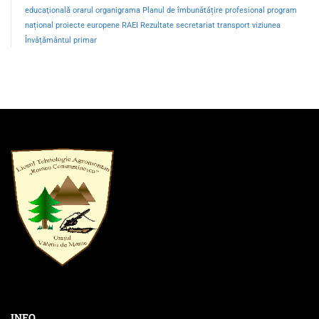
educaţională
orarul
organigrama
Planul de îmbunătățire
profesional
program
național
proiecte europene
RAEI
Rezultate
secretariat
transport
viziunea
Învățământul primar
INFO