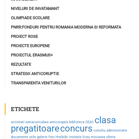
NIVELURI DE INVATAMANT
OLIMPIADE SCOLARE
PNRR:FONDURI PENTRU ROMANIA MODERNA SI REFORMATA
PROIECT ROSE
PROIECTE EUROPENE
PROIECTUL ERASMUS+
REZULTATE
STRATEGII ANTICORUPTIE
TRANSPARENTA VENITURILOR
ETICHETE
clasa
activitati extracuriculare
anticorupție
biblioteca
CEAC
pregatitoare
concurs
consiliu administratie
documente utile
galerie foto
Hotărâri
invitatie
liceu
misiunea
oferta