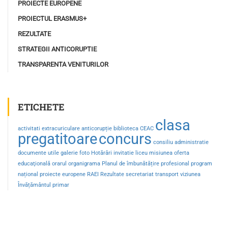
PROIECTE EUROPENE
PROIECTUL ERASMUS+
REZULTATE
STRATEGII ANTICORUPTIE
TRANSPARENTA VENITURILOR
ETICHETE
clasa
activitati extracuriculare
anticorupție
biblioteca
CEAC
pregatitoare
concurs
consiliu administratie
documente utile
galerie foto
Hotărâri
invitatie
liceu
misiunea
oferta
educaţională
orarul
organigrama
Planul de îmbunătățire
profesional
program
național
proiecte europene
RAEI
Rezultate
secretariat
transport
viziunea
Învățământul primar