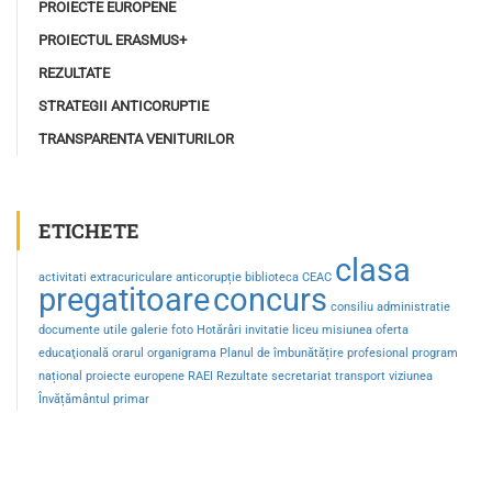
PROIECTE EUROPENE
PROIECTUL ERASMUS+
REZULTATE
STRATEGII ANTICORUPTIE
TRANSPARENTA VENITURILOR
ETICHETE
clasa
activitati extracuriculare
anticorupție
biblioteca
CEAC
pregatitoare
concurs
consiliu administratie
documente utile
galerie foto
Hotărâri
invitatie
liceu
misiunea
oferta
educaţională
orarul
organigrama
Planul de îmbunătățire
profesional
program
național
proiecte europene
RAEI
Rezultate
secretariat
transport
viziunea
Învățământul primar