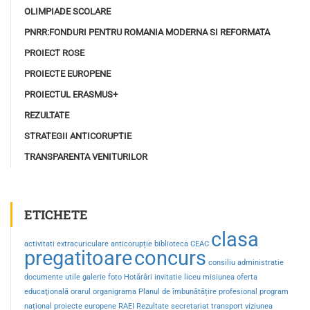
OLIMPIADE SCOLARE
PNRR:FONDURI PENTRU ROMANIA MODERNA SI REFORMATA
PROIECT ROSE
PROIECTE EUROPENE
PROIECTUL ERASMUS+
REZULTATE
STRATEGII ANTICORUPTIE
TRANSPARENTA VENITURILOR
ETICHETE
clasa
activitati extracuriculare
anticorupție
biblioteca
CEAC
pregatitoare
concurs
consiliu administratie
documente utile
galerie foto
Hotărâri
invitatie
liceu
misiunea
oferta
educaţională
orarul
organigrama
Planul de îmbunătățire
profesional
program
național
proiecte europene
RAEI
Rezultate
secretariat
transport
viziunea