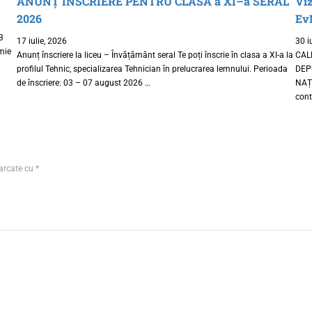
ANUNȚ ÎNSCRIERE PENTRU CLASA a XI–a SERAL
Viz
2026
EvN
3
17 iulie, 2026
30 i
imie
Anunț înscriere la liceu – Învățământ seral Te poți înscrie în clasa a XI-a la
CAL
profilul Tehnic, specializarea Tehnician în prelucrarea lemnului. Perioada
DEP
de înscriere: 03 – 07 august 2026 …
NAȚI
cont
marcate cu
*