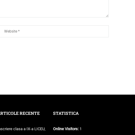
RTICOLE RECENTE
STATISTICA
nscriere clasa a IX-a LICEU,
Online Visitors:
1