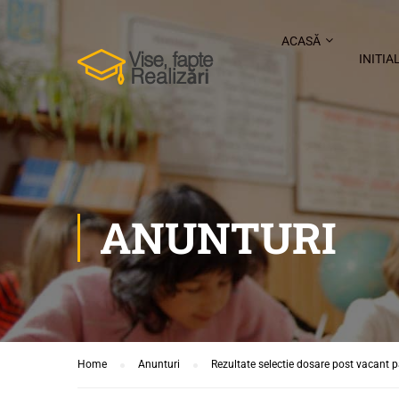
ACASĂ
INITIA
ANUNTURI
Home
Anunturi
Rezultate selectie dosare post vacant 