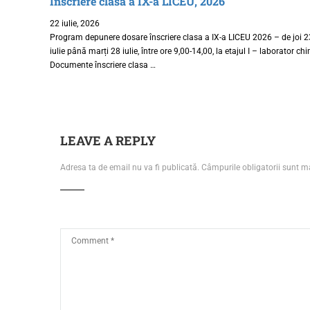
Înscriere clasa a IX-a LICEU, 2026
22 iulie, 2026
Program depunere dosare înscriere clasa a IX-a LICEU 2026 – de joi 2
iulie până marți 28 iulie, între ore 9,00-14,00, la etajul I – laborator ch
Documente înscriere clasa …
LEAVE A REPLY
Adresa ta de email nu va fi publicată.
Câmpurile obligatorii sunt 