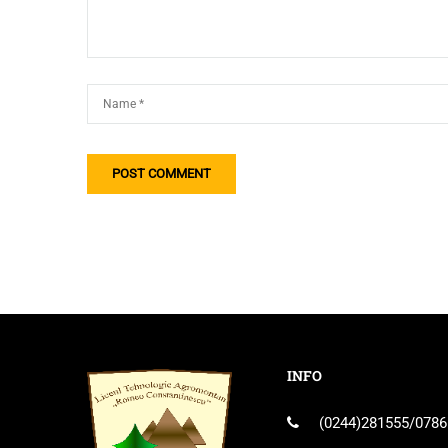
INFO
(0244)281555
/
0786