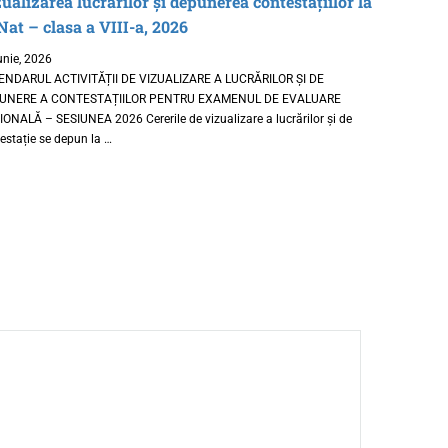
ualizarea lucrărilor și depunerea contestațiilor la
at – clasa a VIII-a, 2026
unie, 2026
ENDARUL ACTIVITĂȚII DE VIZUALIZARE A LUCRĂRILOR ȘI DE
UNERE A CONTESTAȚIILOR PENTRU EXAMENUL DE EVALUARE
ONALĂ – SESIUNEA 2026 Cererile de vizualizare a lucrărilor și de
estație se depun la …