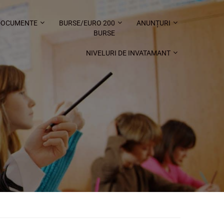
DOCUMENTE
BURSE/EURO 200
ANUNȚURI
BURSE
NIVELURI DE INVATAMANT