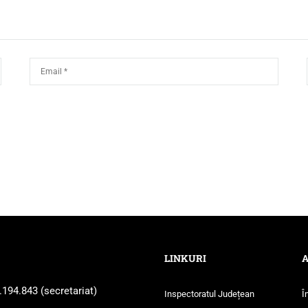
LINKURI
A
.194.843
(secretariat)
Inspectoratul Județean
Î