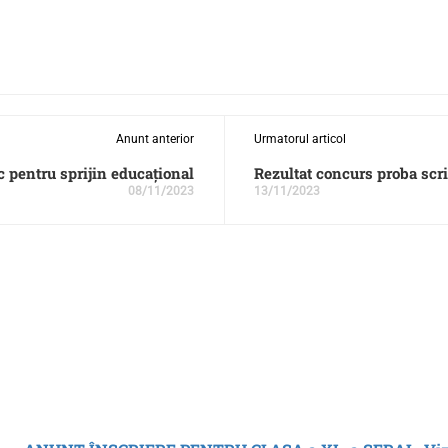
Anunt anterior
Urmatorul articol
c pentru sprijin educațional
Rezultat concurs proba scr
08/11/2023
13/11/2023