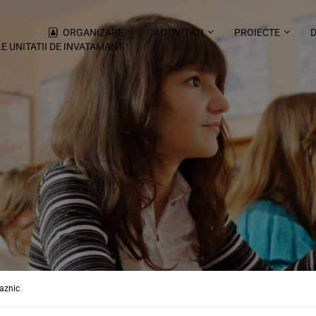
ORGANIZARE
ACTIVITĂȚI
PROIECTE
LE UNITATII DE INVATAMANT
paznic