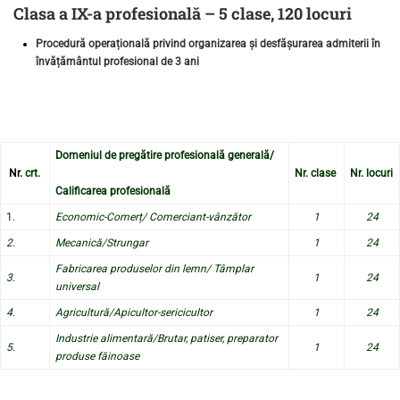
Clasa a IX-a profesională – 5 clase, 120 locuri
Procedură operațională privind organizarea și desfășurarea admiterii în
învățământul profesional de 3 ani
Domeniul de pregătire profesională generală/
Nr.
crt.
Nr. clase
Nr. locuri
Calificarea profesională
1.
Economic-Comerț/ Comerciant-vânzător
1
24
2.
Mecanică/Strungar
1
24
Fabricarea produselor din lemn/ Tâmplar
3.
1
24
universal
4.
Agricultură/Apicultor-sericicultor
1
24
Industrie alimentară/Brutar, patiser, preparator
5.
1
24
produse făinoase