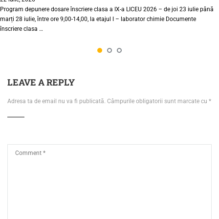
Program depunere dosare înscriere clasa a IX-a LICEU 2026 – de joi 23 iulie până
marți 28 iulie, între ore 9,00-14,00, la etajul I – laborator chimie Documente
înscriere clasa …
LEAVE A REPLY
Adresa ta de email nu va fi publicată.
Câmpurile obligatorii sunt marcate cu
*